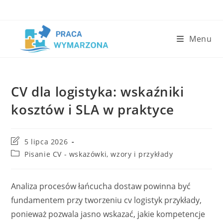
Skip
to
content
Menu
CV dla logistyka: wskaźniki
kosztów i SLA w praktyce
Post
5 lipca 2026
last
Post
Pisanie CV - wskazówki, wzory i przykłady
modified:
category:
Analiza procesów łańcucha dostaw powinna być
fundamentem przy tworzeniu cv logistyk przykłady,
ponieważ pozwala jasno wskazać, jakie kompetencje