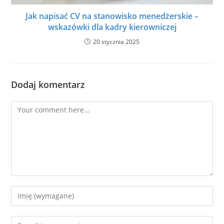
Jak napisać CV na stanowisko menedżerskie –
wskazówki dla kadry kierowniczej
20 stycznia 2025
Dodaj komentarz
Comment
Enter
your
name
Enter