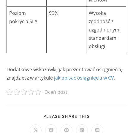
Poziom
99%
Wysoka
pokrycia SLA
zgodność z
uzgodnionymi
standardami
obsługi
Dodatkowe wskazówki, jak prezentować osiągnięcia,
znajdziesz w artykule
jak opisać osiągnięcia w CV
.
Oceń post
SHARE
PLEASE SHARE THIS
THIS
CONTENT
Opens
Opens
Opens
Opens
Opens