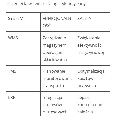
osiągnięcia w swoim cv logistyk przykłady.
SYSTEM
FUNKCJONALN
ZALETY
OŚĆ
WMS
Zarządzanie
Zwiększenie
magazynem i
efektywności
operacjami
magazynowej
składowania
TMS
Planowanie i
Optymalizacja
monitorowanie
kosztów
transportu
przewozu
ERP
Integracja
Lepsza
procesów
kontrola nad
biznesowych i
całością