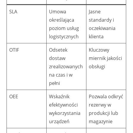
SLA
Umowa
Jasne
określająca
standardy i
poziom usług
oczekiwania
logistycznych
klienta
OTIF
Odsetek
Kluczowy
dostaw
miernik jakości
zrealizowanych
obsługi
na czas i w
pełni
OEE
Wskaźnik
Pozwala odkryć
efektywności
rezerwy w
wykorzystania
produkcji lub
urządzeń
magazynie