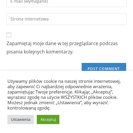
or
your
username
email
Enter
to
address
your
comment
to
website
comment
URL
Zapamiętaj moje dane w tej przeglądarce podczas
(optional)
pisania kolejnych komentarzy.
Używamy plików cookie na naszej stronie internetowej,
aby zapewnić Ci najbardziej odpowiednie wrażenia,
zapamiętując Twoje preferencje. Klikając „Akceptuj”,
Facebook
LinkedIn
YouTube
wyrażasz zgodę na użycie WSZYSTKICH plików cookie.
Możesz jednak zmienić „Ustawienia”, aby wyrazić
kontrolowaną zgodę.
Najnowsze artykuły
Ustawienia
Akceptuj
Kompetencje IT na CV: migracja VMware → Proxmox jako sygnał dla