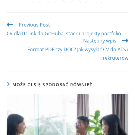
in
in
in
in
in
a
a
a
a
a
new
new
new
new
new
window
window
window
window
window
Read
Previous Post
more
CV dla IT: link do GitHuba, stack i projekty portfolio
articles
Następny wpis
Format PDF czy DOC? Jak wysyłać CV do ATS i
rekruterów
MOŻE CI SIĘ SPODOBAĆ RÓWNIEŻ