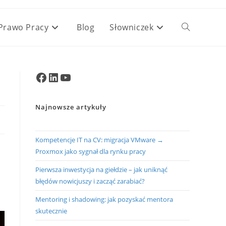
Prawo Pracy
Blog
Słowniczek
Toggle
website
Facebook
LinkedIn
YouTube
search
Najnowsze artykuły
Kompetencje IT na CV: migracja VMware →
Proxmox jako sygnał dla rynku pracy
Pierwsza inwestycja na giełdzie – jak uniknąć
błędów nowicjuszy i zacząć zarabiać?
Mentoring i shadowing: jak pozyskać mentora
skutecznie