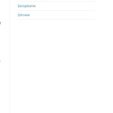
Zarządzanie
Zdrowie
y
u