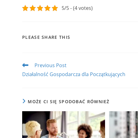
5/5 - (4 votes)
SHARE
PLEASE SHARE THIS
THIS
CONTENT
Read
Previous Post
more
Działalność Gospodarcza dla Początkujących
articles
MOŻE CI SIĘ SPODOBAĆ RÓWNIEŻ