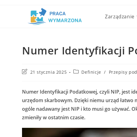
Skip
to
Zarządzanie
content
Numer Identyfikacji P
Post
Post
21 stycznia 2025
Definicje
/
Przepisy po
last
category:
modified:
Numer Identyfikacji Podatkowej, czyli NIP, jes
urzędom skarbowym. Dzięki niemu urząd łatwo m
ogóle nadawany jest NIP i kto musi go używać. Ok
zmieniły w ostatnim czasie.