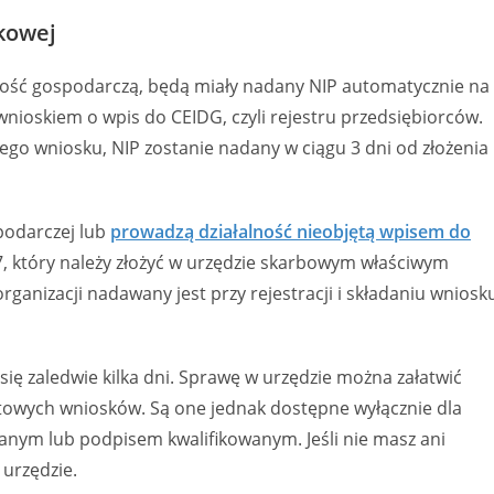
tkowej
lność gospodarczą, będą miały nadany NIP automatycznie na
wnioskiem o wpis do CEIDG, czyli rejestru przedsiębiorców.
go wniosku, NIP zostanie nadany w ciągu 3 dni od złożenia
spodarczej lub
prowadzą działalność nieobjętą wpisem do
, który należy złożyć w urzędzie skarbowym właściwym
rganizacji nadawany jest przy rejestracji i składaniu wniosk
ę zaledwie kilka dni. Sprawę w urzędzie można załatwić
etowych wniosków. Są one jednak dostępne wyłącznie dla
anym lub podpisem kwalifikowanym. Jeśli nie masz ani
 urzędzie.