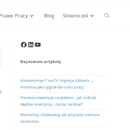
Prawo Pracy
Blog
Słowniczek
Toggle
website
Facebook
LinkedIn
YouTube
search
Najnowsze artykuły
Kompetencje IT na CV: migracja VMware →
Proxmox jako sygnał dla rynku pracy
i
Pierwsza inwestycja na giełdzie – jak uniknąć
błędów nowicjuszy i zacząć zarabiać?
Mentoring i shadowing: jak pozyskać mentora
skutecznie