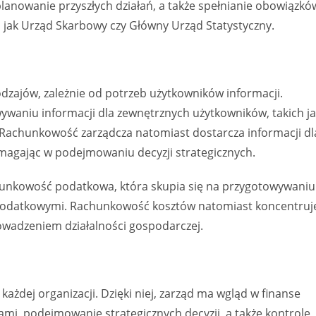
planowanie przyszłych działań, a także spełnianie obowiązkó
 jak Urząd Skarbowy czy Główny Urząd Statystyczny.
dzajów, zależnie od potrzeb użytkowników informacji.
waniu informacji dla zewnętrznych użytkowników, takich j
Rachunkowość zarządcza natomiast dostarcza informacji dl
magając w podejmowaniu decyzji strategicznych.
unkowość podatkowa, która skupia się na przygotowywaniu
 podatkowymi. Rachunkowość kosztów natomiast koncentruj
prowadzeniem działalności gospodarczej.
ażdej organizacji. Dzięki niej, zarząd ma wgląd w finanse
ami, podejmowanie strategicznych decyzji, a także kontrolę