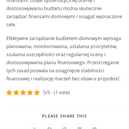
finansami. Dzięki systematycznej ocenie i
dostosowywaniu budżetu można skutecznie
zarządzać finansami domowymi i osiągać wyznaczone
cele.
Efektywne zarządzanie budżetem domowym wymaga
planowania, monitorowania, ustalania priorytetów,
szukania oszczędności oraz regularnej oceny i
dostosowywania planu finansowego. Przestrzeganie
tych zasad pozwala na osiągnięcie stabilności
finansowej i realizację marzeń bez obaw o przyszłość.
5/5 - (1 vote)
SHARE
PLEASE SHARE THIS
THIS
CONTENT