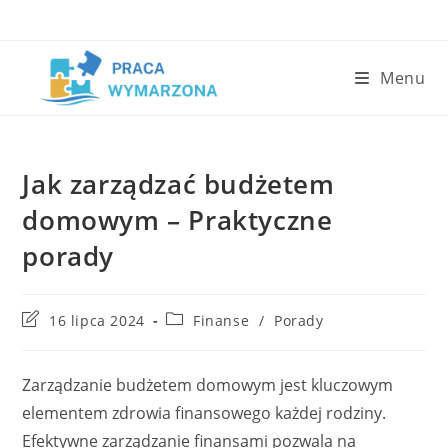
Skip
to
content
Menu
Jak zarządzać budżetem
domowym – Praktyczne
porady
Post
Post
16 lipca 2024
Finanse
/
Porady
last
category:
modified:
Zarządzanie budżetem domowym jest kluczowym
elementem zdrowia finansowego każdej rodziny.
Efektywne zarządzanie finansami pozwala na