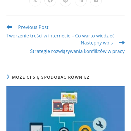
Opens
Opens
Opens
Opens
Opens
in
in
in
in
in
a
a
a
a
a
new
new
new
new
new
window
window
window
window
window
Read
Previous Post
more
Tworzenie treści w internecie – Co warto wiedzieć
articles
Następny wpis
Strategie rozwiązywania konfliktów w pracy
MOŻE CI SIĘ SPODOBAĆ RÓWNIEŻ