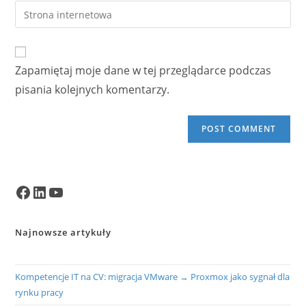
email
Enter
to
address
your
comment
to
website
comment
URL
Zapamiętaj moje dane w tej przeglądarce podczas
(optional)
pisania kolejnych komentarzy.
Facebook
LinkedIn
YouTube
Najnowsze artykuły
Kompetencje IT na CV: migracja VMware → Proxmox jako sygnał dla
rynku pracy