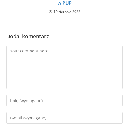
w PUP
10 sierpnia 2022
Dodaj komentarz
Comment
Enter
your
name
Enter
or
your
username