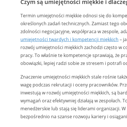
Czym są umiejętności miękkie i dlacz
Termin umiejętności miękkie odnosi się do kompe
określonych zadań technicznych. Zamiast tego obe
zdolności negocjacyjne, współpraca w zespole, ad
umiejętności twardych i kompetencji miękkich
– ja
rozwój umiejętności miękkich zachodzi często w
pracy. To właśnie te kompetencje sprawiają, że pra
obowiązki, lepiej radzi sobie ze stresem i potraf
Znaczenie umiejętności miękkich stale rośnie takż
wagę podczas rekrutacji i oceny pracowników. Prz
inwestują w rozwój umiejętności miękkich, są bard
wymagań oraz efektywniej działają w zespołach. T
menedżerskie lub stają się liderami organizacji. W
bezpośrednio na szanse rozwoju kariery i osiąga