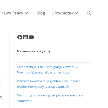
Prawo Pracy
Blog
Słowniczek
Toggle
website
Facebook
LinkedIn
YouTube
search
Najnowsze artykuły
Kompetencje IT na CV: migracja VMware →
Proxmox jako sygnał dla rynku pracy
Pierwsza inwestycja na giełdzie – jak uniknąć
,
błędów nowicjuszy i zacząć zarabiać?
,
Mentoring i shadowing: jak pozyskać mentora
t
skutecznie