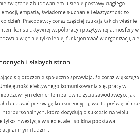
lnie związane z budowaniem u siebie postawy ciągłego
 emocji, empatia, świadome słuchanie i elastyczność to
 co dzień. Pracodawcy coraz częściej szukają takich właśnie
entem konstruktywnej współpracy i pozytywnej atmosfery w
pozwala więc nie tylko lepiej funkcjonować w organizacji, ale
mocnych i słabych stron
jące się otoczenie społeczne sprawiają, że coraz większego
 Umiejętność efektywnego komunikowania się, pracy w
się nieodzownym elementem zarówno życia zawodowego, jak i
jał i budować przewagę konkurencyjną, warto poświęcić cza
interpersonalnych, które decydują o sukcesie na wielu
 tylko inwestycja w siebie, ale i solidna podstawa
lacji z innymi ludźmi.