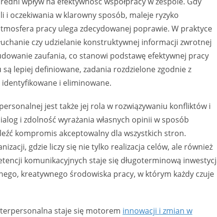
edni wpływ na efektywność współpracy w zespole. Gdy
li i oczekiwania w klarowny sposób, maleje ryzyko
 atmosfera pracy ulega zdecydowanej poprawie. W praktyce
łuchanie czy udzielanie konstruktywnej informacji zwrotnej
budowanie zaufania, co stanowi podstawę efektywnej pracy
u są lepiej definiowane, zadania rozdzielone zgodnie z
 identyfikowane i eliminowane.
sonalnej jest także jej rola w rozwiązywaniu konfliktów i
log i zdolność wyrażania własnych opinii w sposób
leźć kompromis akceptowalny dla wszystkich stron.
izacji, gdzie liczy się nie tylko realizacja celów, ale również
etencji komunikacyjnych staje się długoterminową inwestyc
nego, kreatywnego środowiska pracy, w którym każdy czuje
nterpersonalna staje się motorem
innowacji i zmian w