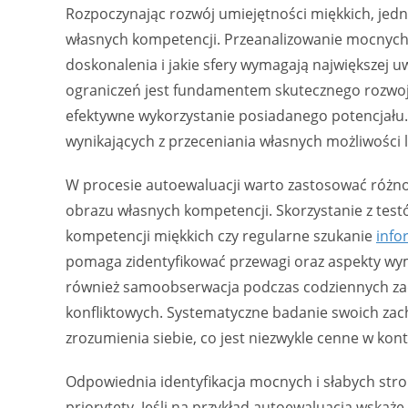
Rozpoczynając rozwój umiejętności miękkich, jed
własnych kompetencji. Przeanalizowanie mocnych i
doskonalenia i jakie sfery wymagają największej
ograniczeń jest fundamentem skutecznego rozwoj
efektywne wykorzystanie posiadanego potencjału.
wynikających z przeceniania własnych możliwości
W procesie autoewaluacji warto zastosować różno
obrazu własnych kompetencji. Skorzystanie z tes
kompetencji miękkich czy regularne szukanie
info
pomaga zidentyfikować przewagi oraz aspekty wym
również samoobserwacja podczas codziennych zada
konfliktowych. Systematyczne badanie swoich zac
zrozumienia siebie, co jest niezwykle cenne w kon
Odpowiednia identyfikacja mocnych i słabych str
priorytety. Jeśli na przykład autoewaluacja wskaż