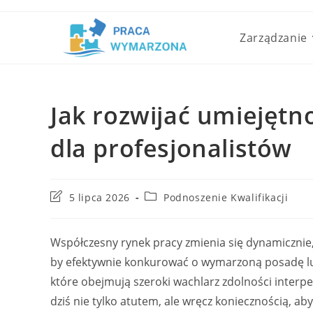
Skip
to
Zarządzanie
content
Jak rozwijać umiejętn
dla profesjonalistów
Post
Post
5 lipca 2026
Podnoszenie Kwalifikacji
last
category:
modified:
Współczesny rynek pracy zmienia się dynamicznie,
by efektywnie konkurować o wymarzoną posadę lub
które obejmują szeroki wachlarz zdolności interp
dziś nie tylko atutem, ale wręcz koniecznością,