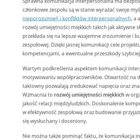
Sprawna komunikacja interpersonalna ma bezpośr
członkowie zespołu są w stanie wyrażać swoje myś
nieporozumień i konfliktów interpersonalnych
, a
rozwój umiejętności miękkich takich jak aktywne s
przekłada się na lepsze wzajemne zrozumienie i 
zespołowej. Dzięki jasnej komunikacji cele projekt
kompetencjami, a ewentualne przeszkody szybciej
Wartym podkreślenia aspektem komunikacji interper
motywowaniu współpracowników. Otwartość na dia
taktowny pozwalają zredukować napięcia oraz zna
Wzmacnia to
rozwój umiejętności miękkich
w organ
jakość relacji międzyludzkich. Doskonalenie komp
w efektywność zespołową oraz budowanie przyjaz
się wysłuchany i doceniony.
Nie można także pominąć faktu, że komunikacja i