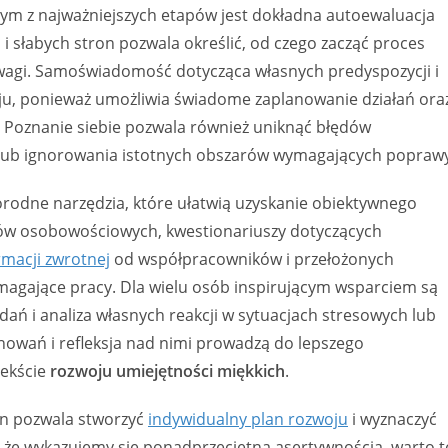
nym z najważniejszych etapów jest dokładna autoewaluacja
 słabych stron pozwala określić, od czego zacząć proces
 uwagi. Samoświadomość dotycząca własnych predyspozycji i
u, ponieważ umożliwia świadome zaplanowanie działań ora
 Poznanie siebie pozwala również uniknąć błędów
 lub ignorowania istotnych obszarów wymagających poprawy
rodne narzędzia, które ułatwią uzyskanie obiektywnego
tów osobowościowych, kwestionariuszy dotyczących
rmacji zwrotnej
od współpracowników i przełożonych
agające pracy. Dla wielu osób inspirującym wsparciem są
ń i analiza własnych reakcji w sytuacjach stresowych lub
howań i refleksja nad nimi prowadzą do lepszego
tekście
rozwoju umiejętności miękkich
.
on pozwala stworzyć
indywidualny plan rozwoju
i wyznaczyć
e, że wykazujemy się ponadprzeciętną asertywnością, warto t