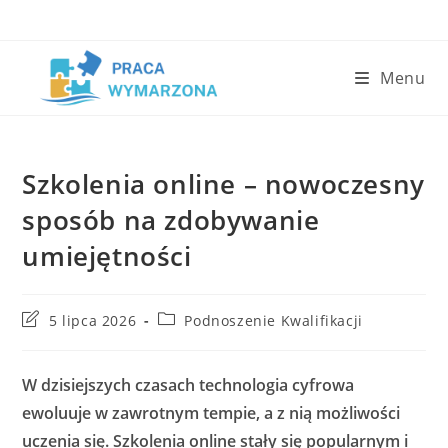
Skip
to
content
Menu
Szkolenia online – nowoczesny
sposób na zdobywanie
umiejętności
Post
Post
5 lipca 2026
Podnoszenie Kwalifikacji
last
category:
modified:
W dzisiejszych czasach technologia cyfrowa
ewoluuje w zawrotnym tempie, a z nią możliwości
uczenia się. Szkolenia online stały się popularnym i