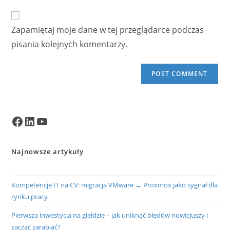
to
website
comment
URL
Zapamiętaj moje dane w tej przeglądarce podczas
(optional)
pisania kolejnych komentarzy.
Facebook
LinkedIn
YouTube
Najnowsze artykuły
Kompetencje IT na CV: migracja VMware → Proxmox jako sygnał dla
rynku pracy
Pierwsza inwestycja na giełdzie – jak uniknąć błędów nowicjuszy i
zacząć zarabiać?