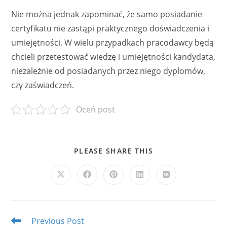
Nie można jednak zapominać, że samo posiadanie
certyfikatu nie zastąpi praktycznego doświadczenia i
umiejętności. W wielu przypadkach pracodawcy będą
chcieli przetestować wiedzę i umiejętności kandydata,
niezależnie od posiadanych przez niego dyplomów,
czy zaświadczeń.
Oceń post
SHARE
PLEASE SHARE THIS
THIS
CONTENT
Opens
Opens
Opens
Opens
Opens
in
in
in
in
in
a
a
a
a
a
new
new
new
new
new
window
window
window
window
window
Read
Previous Post