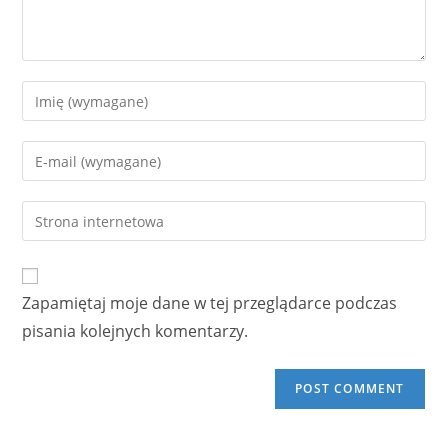
Enter
your
name
Enter
or
your
username
email
Enter
to
address
your
comment
to
website
comment
URL
Zapamiętaj moje dane w tej przeglądarce podczas
(optional)
pisania kolejnych komentarzy.