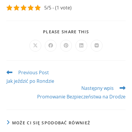
5/5 - (1 vote)
SHARE
PLEASE SHARE THIS
THIS
CONTENT
Opens
Opens
Opens
Opens
Opens
in
in
in
in
in
a
a
a
a
a
new
new
new
new
new
window
window
window
window
window
Read
Previous Post
more
Jak jeździć po Rondzie
articles
Następny wpis
Promowanie Bezpieczeństwa na Drodze
MOŻE CI SIĘ SPODOBAĆ RÓWNIEŻ