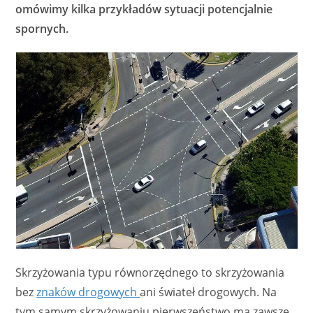
omówimy kilka przykładów sytuacji potencjalnie
spornych.
Skrzyżowania typu równorzędnego to skrzyżowania
bez
znaków drogowych
ani świateł drogowych. Na
tym samym skrzyżowaniu pierwszeństwo ma zawsze