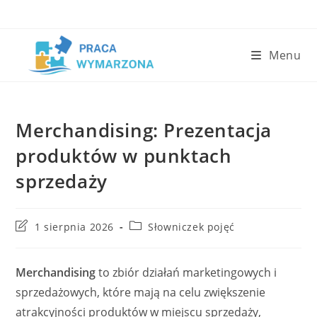
Skip
to
content
Menu
Merchandising: Prezentacja
produktów w punktach
sprzedaży
Post
Post
1 sierpnia 2026
Słowniczek pojęć
last
category:
modified:
Merchandising
to zbiór działań marketingowych i
sprzedażowych, które mają na celu zwiększenie
atrakcyjności produktów w miejscu sprzedaży,