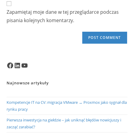
comment
URL
Zapamiętaj moje dane w tej przeglądarce podczas
(optional)
pisania kolejnych komentarzy.
Facebook
LinkedIn
YouTube
Najnowsze artykuły
Kompetencje IT na CV: migracja VMware → Proxmox jako sygnał dla
rynku pracy
Pierwsza inwestycja na giełdzie – jak uniknąć błędów nowicjuszy i
zacząć zarabiać?