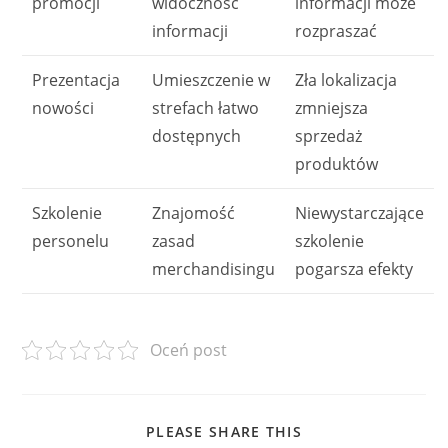
promocji
widoczność
informacji może
informacji
rozpraszać
Prezentacja
Umieszczenie w
Zła lokalizacja
nowości
strefach łatwo
zmniejsza
dostępnych
sprzedaż
produktów
Szkolenie
Znajomość
Niewystarczające
personelu
zasad
szkolenie
merchandisingu
pogarsza efekty
Oceń post
SHARE
PLEASE SHARE THIS
THIS