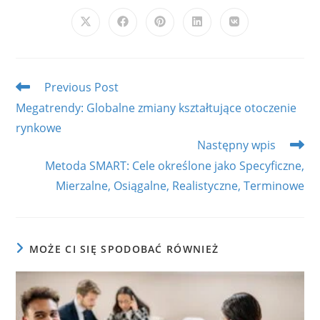
CONTENT
Opens
Opens
Opens
Opens
Opens
in
in
in
in
in
a
a
a
a
a
new
new
new
new
new
window
window
window
window
window
Read
Previous Post
more
Megatrendy: Globalne zmiany kształtujące otoczenie
articles
rynkowe
Następny wpis
Metoda SMART: Cele określone jako Specyficzne,
Mierzalne, Osiągalne, Realistyczne, Terminowe
MOŻE CI SIĘ SPODOBAĆ RÓWNIEŻ