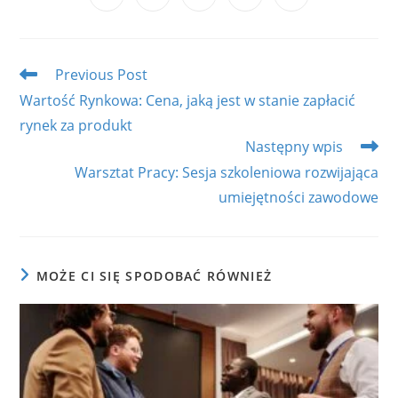
in
in
in
in
in
a
a
a
a
a
new
new
new
new
new
window
window
window
window
window
Read
Previous Post
more
Wartość Rynkowa: Cena, jaką jest w stanie zapłacić
articles
rynek za produkt
Następny wpis
Warsztat Pracy: Sesja szkoleniowa rozwijająca
umiejętności zawodowe
MOŻE CI SIĘ SPODOBAĆ RÓWNIEŻ