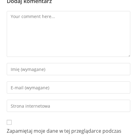
Dodaj komentarz
Comment
Enter
your
name
Enter
or
your
username
email
Enter
to
address
your
comment
to
website
comment
URL
Zapamiętaj moje dane w tej przeglądarce podczas
(optional)