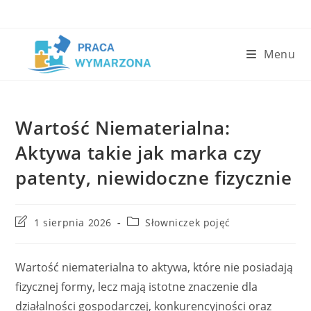
Skip
to
content
Menu
Wartość Niematerialna:
Aktywa takie jak marka czy
patenty, niewidoczne fizycznie
Post
Post
1 sierpnia 2026
Słowniczek pojęć
last
category:
modified:
Wartość niematerialna to aktywa, które nie posiadają
fizycznej formy, lecz mają istotne znaczenie dla
działalności gospodarczej, konkurencyjności oraz