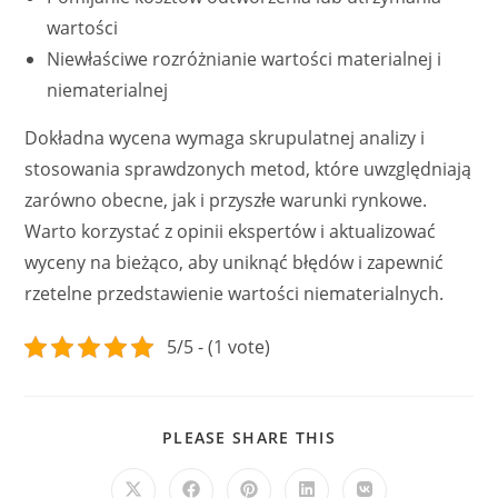
wartości
Niewłaściwe rozróżnianie wartości materialnej i
niematerialnej
Dokładna wycena wymaga skrupulatnej analizy i
stosowania sprawdzonych metod, które uwzględniają
zarówno obecne, jak i przyszłe warunki rynkowe.
Warto korzystać z opinii ekspertów i aktualizować
wyceny na bieżąco, aby uniknąć błędów i zapewnić
rzetelne przedstawienie wartości niematerialnych.
5/5 - (1 vote)
SHARE
PLEASE SHARE THIS
THIS
CONTENT
Opens
Opens
Opens
Opens
Opens