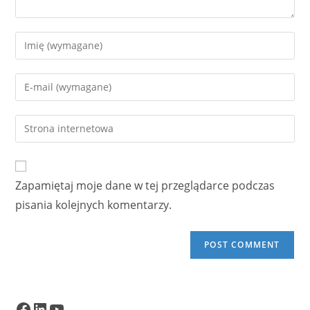
Enter
your
name
Enter
or
your
username
email
Enter
to
address
your
comment
to
website
comment
URL
Zapamiętaj moje dane w tej przeglądarce podczas
(optional)
pisania kolejnych komentarzy.
Facebook
LinkedIn
YouTube