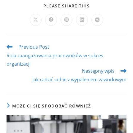
SHARE
PLEASE SHARE THIS
THIS
CONTENT
Opens
Opens
Opens
Opens
Opens
in
in
in
in
in
a
a
a
a
a
new
new
new
new
new
window
window
window
window
window
Read
Previous Post
more
Rola zaangażowania pracowników w sukces
articles
organizacji
Następny wpis
Jak radzić sobie z wypaleniem zawodowym
MOŻE CI SIĘ SPODOBAĆ RÓWNIEŻ