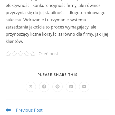
efektywność i konkurencyjność firmy, ale również
przyczynia się do jej stabilności i długoterminowego
sukcesu. Wdrażanie i utrzymanie systemu
zarządzania jakością to proces wymagający, ale
przynoszący liczne korzyści zarówno dla firmy, jak i jej
klientów.
Oceń post
SHARE
PLEASE SHARE THIS
THIS
CONTENT
Opens
Opens
Opens
Opens
Opens
in
in
in
in
in
a
a
a
a
a
new
new
new
new
new
window
window
window
window
window
Read
Previous Post
more