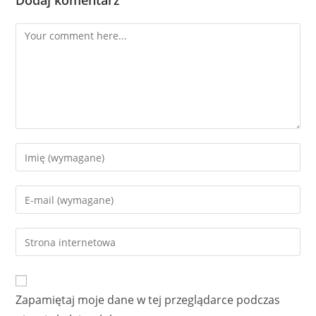
Dodaj komentarz
Comment
Enter
your
name
Enter
or
your
username
email
Enter
to
address
your
comment
to
website
comment
URL
Zapamiętaj moje dane w tej przeglądarce podczas
(optional)