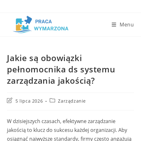
Skip
to
content
Menu
Jakie są obowiązki
pełnomocnika ds systemu
zarządzania jakością?
Post
Post
5 lipca 2026
Zarządzanie
last
category:
modified:
W dzisiejszych czasach, efektywne zarządzanie
jakością to klucz do sukcesu każdej organizacji. Aby
osiągnąć najwyższe standardy, firmy często angażują