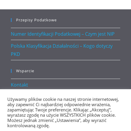
Przepisy Podatkowe
Numer Identyfikacji Podatkowej – Czym jest NIP
Polska Klasyfikacja Działalności – Kogo dotyczy
PKD
Wsparcie
Kontakt
Polityka prywatności
Używamy plików cookie na naszej stronie internetowej,
aby zapewnić Ci najbardziej odpowiednie wrażenia,
zapamiętując Twoje preferencje. Klikając „Akceptuj”,
wyrażasz zgodę na użycie WSZYSTKICH plików cookie.
Możesz jednak zmienić „Ustawienia”, aby wyrazić
kontrolowaną zgodę.