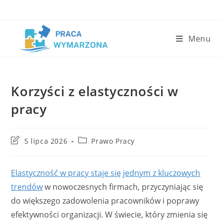
Skip
to
content
Menu
Korzyści z elastyczności w
pracy
Post
Post
5 lipca 2026
Prawo Pracy
last
category:
modified:
Elastyczność w pracy staje się jednym z kluczowych
trendów
w nowoczesnych firmach, przyczyniając się
do większego zadowolenia pracowników i poprawy
efektywności organizacji. W świecie, który zmienia się