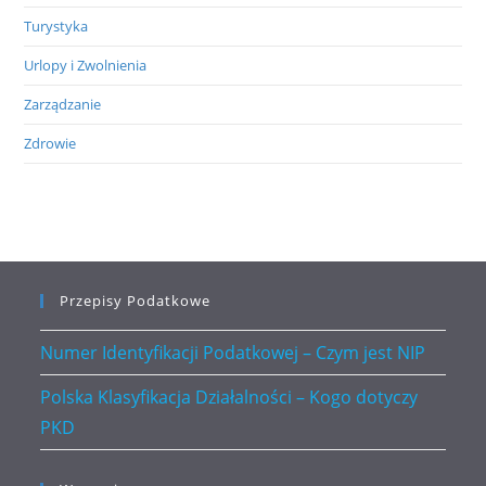
Turystyka
Urlopy i Zwolnienia
Zarządzanie
Zdrowie
Przepisy Podatkowe
Numer Identyfikacji Podatkowej – Czym jest NIP
Polska Klasyfikacja Działalności – Kogo dotyczy
PKD