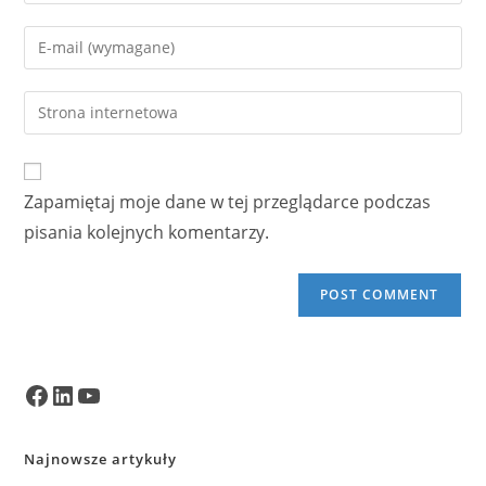
your
name
Enter
or
your
username
email
Enter
to
address
your
comment
to
website
comment
URL
Zapamiętaj moje dane w tej przeglądarce podczas
(optional)
pisania kolejnych komentarzy.
Facebook
LinkedIn
YouTube
Najnowsze artykuły