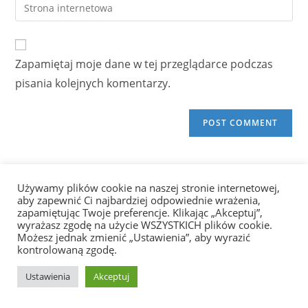
Enter
to
address
your
comment
to
website
comment
URL
Zapamiętaj moje dane w tej przeglądarce podczas
(optional)
pisania kolejnych komentarzy.
Facebook
LinkedIn
YouTube
Używamy plików cookie na naszej stronie internetowej,
aby zapewnić Ci najbardziej odpowiednie wrażenia,
zapamiętując Twoje preferencje. Klikając „Akceptuj”,
wyrażasz zgodę na użycie WSZYSTKICH plików cookie.
Najnowsze artykuły
Możesz jednak zmienić „Ustawienia”, aby wyrazić
kontrolowaną zgodę.
Kompetencje IT na CV: migracja VMware → Proxmox jako sygnał dla
Ustawienia
Akceptuj
rynku pracy