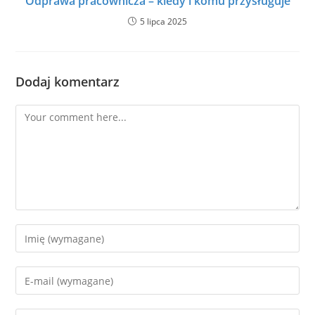
Odprawa pracownicza – kiedy i komu przysługuje
5 lipca 2025
Dodaj komentarz
Comment
Enter
your
name
Enter
or
your
username
email