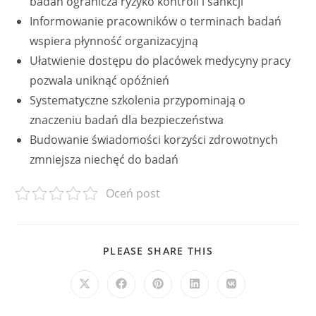
badań ogranicza ryzyko kontroli i sankcji
Informowanie pracowników o terminach badań
wspiera płynność organizacyjną
Ułatwienie dostępu do placówek medycyny pracy
pozwala uniknąć opóźnień
Systematyczne szkolenia przypominają o
znaczeniu badań dla bezpieczeństwa
Budowanie świadomości korzyści zdrowotnych
zmniejsza niechęć do badań
Oceń post
SHARE
PLEASE SHARE THIS
THIS
CONTENT
Opens
Opens
Opens
Opens
Opens
in
in
in
in
in
a
a
a
a
a