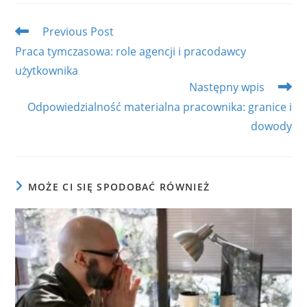
new
new
new
new
new
window
window
window
window
window
Read
Previous Post
more
Praca tymczasowa: role agencji i pracodawcy
articles
użytkownika
Następny wpis
Odpowiedzialność materialna pracownika: granice i
dowody
MOŻE CI SIĘ SPODOBAĆ RÓWNIEŻ