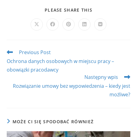
SHARE
PLEASE SHARE THIS
THIS
CONTENT
Opens
Opens
Opens
Opens
Opens
in
in
in
in
in
a
a
a
a
a
new
new
new
new
new
window
window
window
window
window
Read
Previous Post
more
Ochrona danych osobowych w miejscu pracy –
articles
obowiązki pracodawcy
Następny wpis
Rozwiązanie umowy bez wypowiedzenia – kiedy jest
możliwe?
MOŻE CI SIĘ SPODOBAĆ RÓWNIEŻ