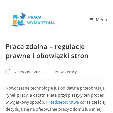
Skip
to
content
Menu
Praca zdalna – regulacje
prawne i obowiązki stron
Post
Post
27 stycznia 2025
Prawo Pracy
last
category:
modified:
Nowoczesne technologie już od dawna przeobrażają
rynek pracy, a ostatnie lata przyspieszyły ten proces
w wyjątkowy sposób.
Przedsiębiorstwa
coraz częściej
decydują się na oferowanie pracy z domu lub innej