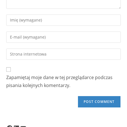
Enter
your
name
Enter
or
your
username
email
Enter
to
address
your
comment
to
website
comment
URL
Zapamiętaj moje dane w tej przeglądarce podczas
(optional)
pisania kolejnych komentarzy.