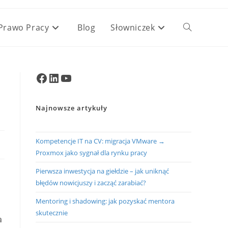
Prawo Pracy
Blog
Słowniczek
Toggle
website
Facebook
LinkedIn
YouTube
search
Najnowsze artykuły
Kompetencje IT na CV: migracja VMware →
Proxmox jako sygnał dla rynku pracy
Pierwsza inwestycja na giełdzie – jak uniknąć
błędów nowicjuszy i zacząć zarabiać?
Mentoring i shadowing: jak pozyskać mentora
skutecznie
a