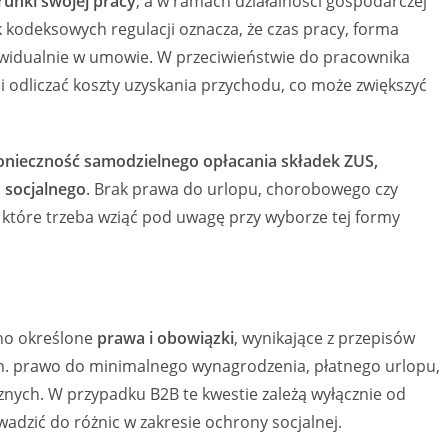
runki swojej pracy
, a w ramach działalności gospodarczej
 kodeksowych regulacji oznacza, że czas pracy, forma
dywidualnie w umowie. W przeciwieństwie do pracownika
 odliczać koszty uzyskania przychodu, co może zwiększyć
onieczność samodzielnego opłacania składek ZUS,
 socjalnego
. Brak prawa do urlopu, chorobowego czy
 które trzeba wziąć pod uwagę przy wyborze tej formy
no określone
prawa i obowiązki
, wynikające z przepisów
n. prawo do minimalnego wynagrodzenia, płatnego urlopu,
nych. W przypadku B2B te kwestie zależą wyłącznie od
dzić do różnic w zakresie ochrony socjalnej.