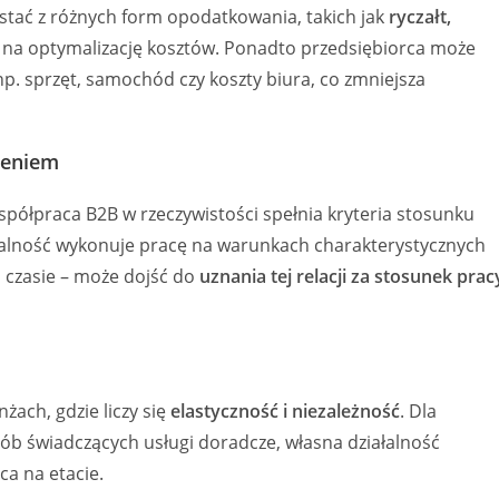
tać z różnych form opodatkowania, takich jak
ryczałt,
a na optymalizację kosztów. Ponadto przedsiębiorca może
p. sprzęt, samochód czy koszty biura, co zmniejsza
ieniem
spółpraca B2B w rzeczywistości spełnia kryteria stosunku
ałalność wykonuje pracę na warunkach charakterystycznych
 czasie – może dojść do
uznania tej relacji za stosunek prac
ach, gdzie liczy się
elastyczność i niezależność
. Dla
sób świadczących usługi doradcze, własna działalność
ca na etacie.