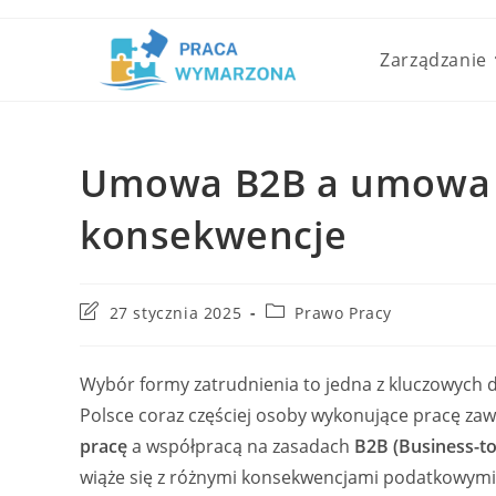
Skip
to
Zarządzanie
content
Umowa B2B a umowa o 
konsekwencje
Post
Post
27 stycznia 2025
Prawo Pracy
last
category:
modified:
Wybór formy zatrudnienia to jedna z kluczowych d
Polsce coraz częściej osoby wykonujące pracę z
pracę
a współpracą na zasadach
B2B (Business-to
wiąże się z różnymi konsekwencjami podatkowymi,