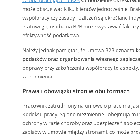
Osoba pracująca na B2B
samodzielnie określa wa
może obsługiwać kilku klientów jednocześnie. Brak
współpracy czy zasady rozliczeń są określane in
etatowego, osoba na B2B może wystawiać faktury i
efektywność podatkową.
Należy jednak pamiętać, że umowa B2B oznacza
k
podatków oraz organizowania własnego zaplecza
odprawy przy zakończeniu współpracy to aspekty,
zatrudnienia.
Prawa i obowiązki stron w obu formach
Pracownik zatrudniony na umowę o pracę ma jas
Kodeksu pracy. Są one niezmienne i obejmują m.i
ochrony w razie choroby oraz ubezpieczeń społecz
zapisów w umowie między stronami, co może prowa