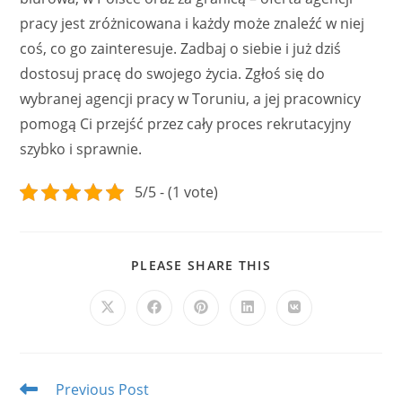
pracy jest zróżnicowana i każdy może znaleźć w niej
coś, co go zainteresuje. Zadbaj o siebie i już dziś
dostosuj pracę do swojego życia. Zgłoś się do
wybranej agencji pracy w Toruniu, a jej pracownicy
pomogą Ci przejść przez cały proces rekrutacyjny
szybko i sprawnie.
5/5 - (1 vote)
SHARE
PLEASE SHARE THIS
THIS
CONTENT
Opens
Opens
Opens
Opens
Opens
in
in
in
in
in
a
a
a
a
a
new
new
new
new
new
window
window
window
window
window
Read
Previous Post