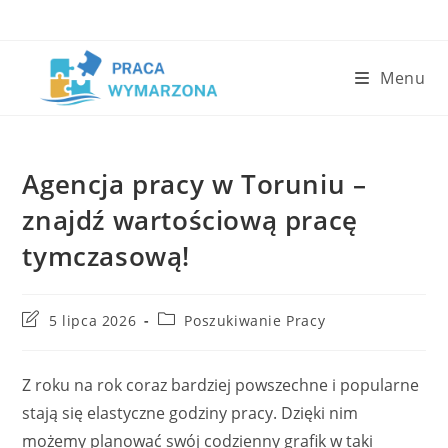
Skip
to
content
Menu
Agencja pracy w Toruniu –
znajdź wartościową pracę
tymczasową!
Post
Post
5 lipca 2026
Poszukiwanie Pracy
last
category:
modified:
Z roku na rok coraz bardziej powszechne i popularne
stają się elastyczne godziny pracy. Dzięki nim
możemy planować swój codzienny grafik w taki