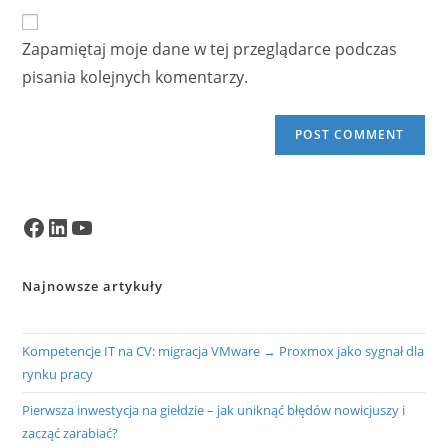
website
comment
URL
Zapamiętaj moje dane w tej przeglądarce podczas
(optional)
pisania kolejnych komentarzy.
Facebook
LinkedIn
YouTube
Najnowsze artykuły
Kompetencje IT na CV: migracja VMware → Proxmox jako sygnał dla
rynku pracy
Pierwsza inwestycja na giełdzie – jak uniknąć błędów nowicjuszy i
zacząć zarabiać?