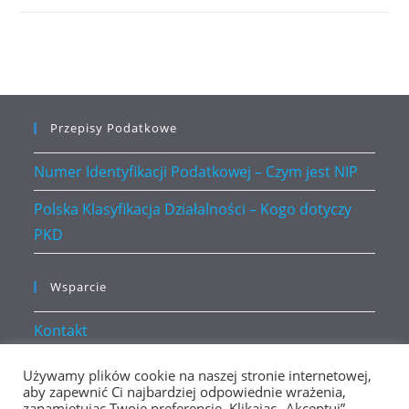
Przepisy Podatkowe
Numer Identyfikacji Podatkowej – Czym jest NIP
Polska Klasyfikacja Działalności – Kogo dotyczy
PKD
Wsparcie
Kontakt
Polityka prywatności
Używamy plików cookie na naszej stronie internetowej,
aby zapewnić Ci najbardziej odpowiednie wrażenia,
zapamiętując Twoje preferencje. Klikając „Akceptuj”,