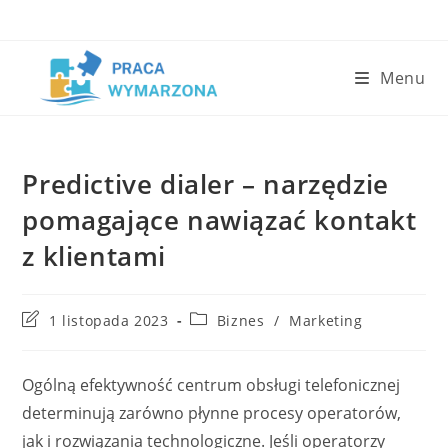
Skip
to
content
Menu
Predictive dialer – narzędzie
pomagające nawiązać kontakt
z klientami
Post
Post
1 listopada 2023
Biznes
/
Marketing
last
category:
modified:
Ogólną efektywność centrum obsługi telefonicznej
determinują zarówno płynne procesy operatorów,
jak i rozwiązania technologiczne. Jeśli operatorzy