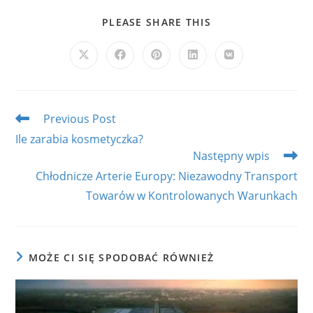
SHARE
PLEASE SHARE THIS
THIS
CONTENT
Opens
Opens
Opens
Opens
Opens
in
in
in
in
in
a
a
a
a
a
new
new
new
new
new
window
window
window
window
window
Read
Previous Post
more
Ile zarabia kosmetyczka?
articles
Następny wpis
Chłodnicze Arterie Europy: Niezawodny Transport
Towarów w Kontrolowanych Warunkach
MOŻE CI SIĘ SPODOBAĆ RÓWNIEŻ