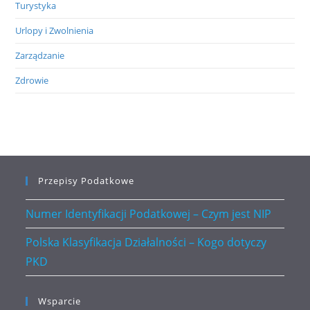
Turystyka
Urlopy i Zwolnienia
Zarządzanie
Zdrowie
Przepisy Podatkowe
Numer Identyfikacji Podatkowej – Czym jest NIP
Polska Klasyfikacja Działalności – Kogo dotyczy
PKD
Wsparcie