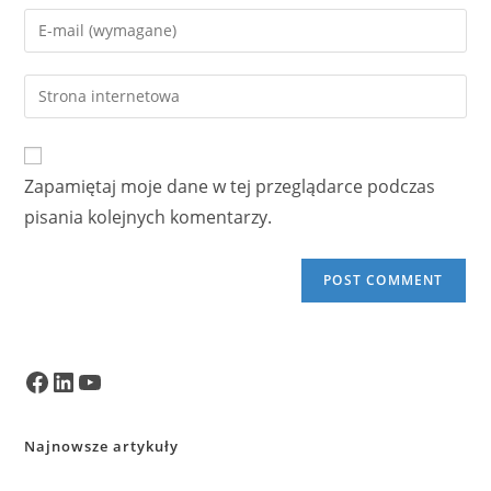
name
Enter
or
your
username
email
Enter
to
address
your
comment
to
website
comment
URL
Zapamiętaj moje dane w tej przeglądarce podczas
(optional)
pisania kolejnych komentarzy.
Facebook
LinkedIn
YouTube
Najnowsze artykuły