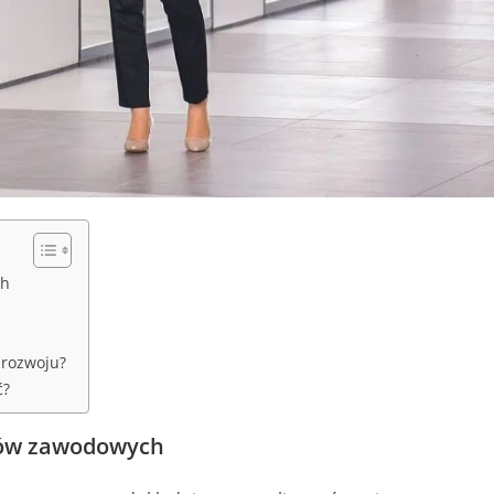
ch
 rozwoju?
ć?
lów
z
awodowych