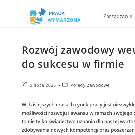
Skip
to
Zarządzanie
content
Rozwój zawodowy wewn
do sukcesu w firmie
Post
Post
5 lipca 2026
Porady Zawodowe
last
category:
modified:
W dzisiejszych czasach rynek pracy jest niezwykl
możliwości rozwoju i awansu w ramach swojego 
to nie tylko świadectwo uznania dla naszej wartoś
zdobywania nowych kompetencji oraz poszerzani