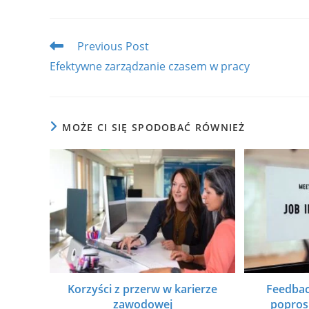
THIS
CONTENT
Read
Previous Post
more
Efektywne zarządzanie czasem w pracy
articles
MOŻE CI SIĘ SPODOBAĆ RÓWNIEŻ
Korzyści z przerw w karierze
Feedback
zawodowej
poprosi