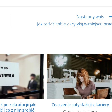
a
a
a
a
a
new
new
new
new
n
window
window
window
window
w
Następny wpis
Jak radzić sobie z krytyką w miejscu pra
 po rekrutacji: jak
Znaczenie satysfakcji z kariery
ć i co z nim zrobić