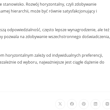
e stanowisko. Rozwój horyzontalny, czyli zdobywanie
amej hierarchii, może być równie satysfakcjonujący i
szą odpowiedzialność, często lepsze wynagrodzenie, ale też
alny pozwala na zdobywanie wszechstronnego doświadczenia,
 horyzontalnym zależy od indywidualnych preferencji,
ezależnie od wyboru, najważniejsze jest ciągłe dążenie do
Opens
Opens
Opens
Opens
O
in
in
in
in
i