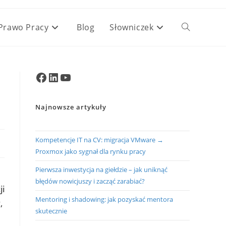
Prawo Pracy
Blog
Słowniczek
Toggle
website
Facebook
LinkedIn
YouTube
search
Najnowsze artykuły
Kompetencje IT na CV: migracja VMware →
Proxmox jako sygnał dla rynku pracy
Pierwsza inwestycja na giełdzie – jak uniknąć
błędów nowicjuszy i zacząć zarabiać?
ji
Mentoring i shadowing: jak pozyskać mentora
,
skutecznie