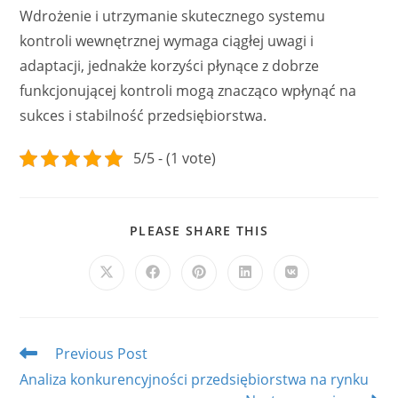
Wdrożenie i utrzymanie skutecznego systemu
kontroli wewnętrznej wymaga ciągłej uwagi i
adaptacji, jednakże korzyści płynące z dobrze
funkcjonującej kontroli mogą znacząco wpłynąć na
sukces i stabilność przedsiębiorstwa.
5/5 - (1 vote)
SHARE
PLEASE SHARE THIS
THIS
CONTENT
Opens
Opens
Opens
Opens
Opens
in
in
in
in
in
a
a
a
a
a
new
new
new
new
new
window
window
window
window
window
Read
Previous Post
more
Analiza konkurencyjności przedsiębiorstwa na rynku
articles