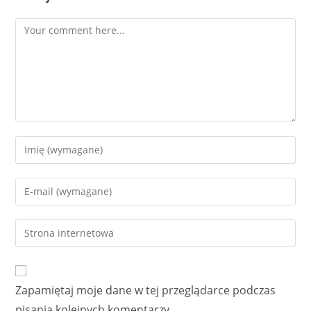
Comment
Enter
your
name
Enter
or
your
username
email
Enter
to
address
your
comment
to
website
comment
URL
Zapamiętaj moje dane w tej przeglądarce podczas
(optional)
pisania kolejnych komentarzy.