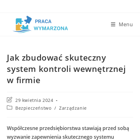
Skip
to
content
Menu
Jak zbudować skuteczny
system kontroli wewnętrznej
w firmie
Post
29 kwietnia 2024
last
Post
Bezpieczeństwo
/
Zarządzanie
modified:
category:
Współczesne przedsiębiorstwa stawiają przed sobą
wyzwanie zapewnienia skutecznego systemu