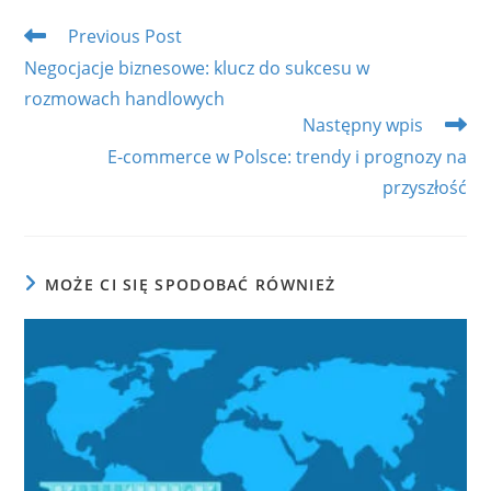
window
window
window
window
window
Read
Previous Post
more
Negocjacje biznesowe: klucz do sukcesu w
articles
rozmowach handlowych
Następny wpis
E-commerce w Polsce: trendy i prognozy na
przyszłość
MOŻE CI SIĘ SPODOBAĆ RÓWNIEŻ