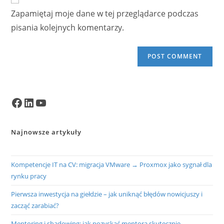
comment
URL
Zapamiętaj moje dane w tej przeglądarce podczas
(optional)
pisania kolejnych komentarzy.
Facebook
LinkedIn
YouTube
Najnowsze artykuły
Kompetencje IT na CV: migracja VMware → Proxmox jako sygnał dla
rynku pracy
Pierwsza inwestycja na giełdzie – jak uniknąć błędów nowicjuszy i
zacząć zarabiać?
Mentoring i shadowing: jak pozyskać mentora skutecznie