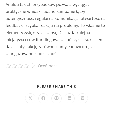
Analiza takich przypadków pozwala wyciągać
praktyczne wnioski: udane kampanie łączy
autentyczność, regularna komunikacja, otwartość na
feedback i szybka reakcja na problemy. To właśnie te
elementy zwiększają szansę, że każda kolejna
inicjatywa crowdfundingowa zakończy się sukcesem –
dając satysfakcję zarówno pomysłodawcom, jak i
zaangażowanej społeczności.
Oceń post
SHARE
PLEASE SHARE THIS
THIS
CONTENT
Opens
Opens
Opens
Opens
Opens
in
in
in
in
in
a
a
a
a
a
new
new
new
new
new