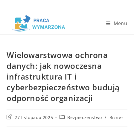
Skip
to
content
Menu
Wielowarstwowa ochrona
danych: jak nowoczesna
infrastruktura IT i
cyberbezpieczeństwo budują
odporność organizacji
Post
Post
27 listopada 2025
Bezpieczeństwo
/
Biznes
last
category:
modified: