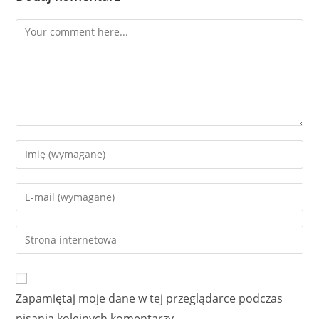
Comment
Enter
your
name
Enter
or
your
username
email
Enter
to
address
your
comment
to
website
comment
URL
Zapamiętaj moje dane w tej przeglądarce podczas
(optional)
pisania kolejnych komentarzy.