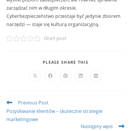
zarządzać nim w długim okresie.
Cyberbezpieczeństwo przestaje być jedynie zbiorem
narzędzi — staje się kulturą organizacyjną.
Oceń post
SHARE
PLEASE SHARE THIS
THIS
CONTENT
Opens
Opens
Opens
Opens
Opens
in
in
in
in
in
a
a
a
a
a
new
new
new
new
new
window
window
window
window
window
Read
Previous Post
more
Pozyskiwanie klientów – skuteczne strategie
articles
marketingowe
Następny wpis