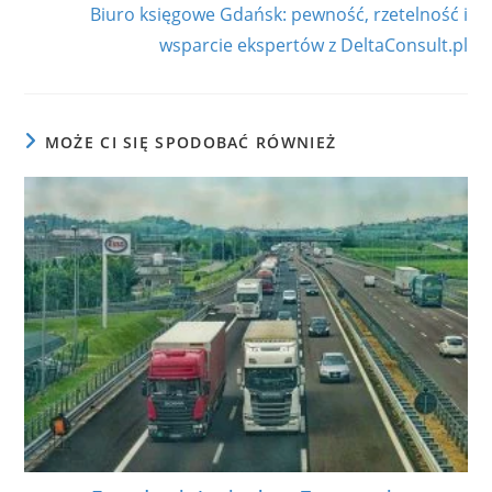
Biuro księgowe Gdańsk: pewność, rzetelność i
wsparcie ekspertów z DeltaConsult.pl
MOŻE CI SIĘ SPODOBAĆ RÓWNIEŻ