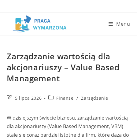
Skip
to
content
Menu
Zarządzanie wartością dla
akcjonariuszy – Value Based
Management
Post
Post
5 lipca 2026
Finanse
/
Zarządzanie
last
category:
modified:
W dzisiejszym świecie biznesu, zarządzanie wartością
dla akcjonariuszy (Value Based Management, VBM)
staje się coraz bardziej istotne dla firm, które dążą do