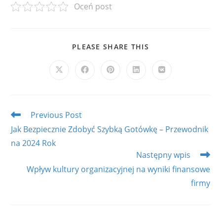
Oceń post
SHARE
PLEASE SHARE THIS
THIS
CONTENT
Opens
Opens
Opens
Opens
Opens
in
in
in
in
in
a
a
a
a
a
new
new
new
new
new
window
window
window
window
window
Read
Previous Post
more
Jak Bezpiecznie Zdobyć Szybką Gotówkę – Przewodnik
articles
na 2024 Rok
Następny wpis
Wpływ kultury organizacyjnej na wyniki finansowe
firmy