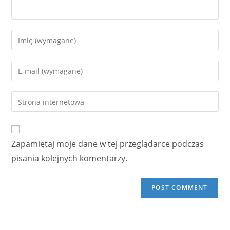
Enter
your
name
Enter
or
your
username
email
Enter
to
address
your
comment
to
website
comment
URL
Zapamiętaj moje dane w tej przeglądarce podczas
(optional)
pisania kolejnych komentarzy.