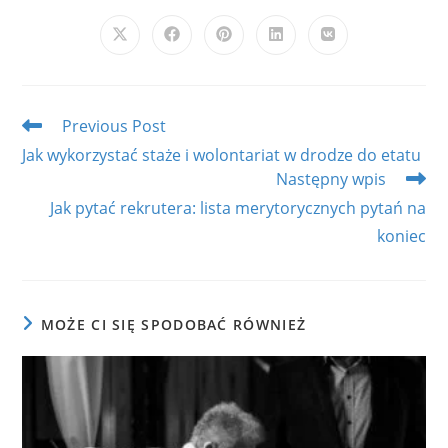
THIS
CONTENT
Opens
Opens
Opens
Opens
Opens
in
in
in
in
in
a
a
a
a
a
new
new
new
new
new
window
window
window
window
window
Read
Previous Post
more
Jak wykorzystać staże i wolontariat w drodze do etatu
articles
Następny wpis
Jak pytać rekrutera: lista merytorycznych pytań na
koniec
MOŻE CI SIĘ SPODOBAĆ RÓWNIEŻ