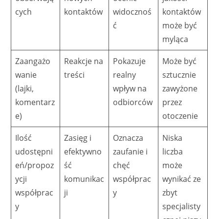
cych
kontaktów
widocznoś
kontaktów
ć
może być
myląca
Zaangażo
Reakcje na
Pokazuje
Może być
wanie
treści
realny
sztucznie
(lajki,
wpływ na
zawyżone
komentarz
odbiorców
przez
e)
otoczenie
Ilość
Zasięg i
Oznacza
Niska
udostępni
efektywno
zaufanie i
liczba
eń/propoz
ść
chęć
może
ycji
komunikac
współprac
wynikać ze
współprac
ji
y
zbyt
y
specjalisty