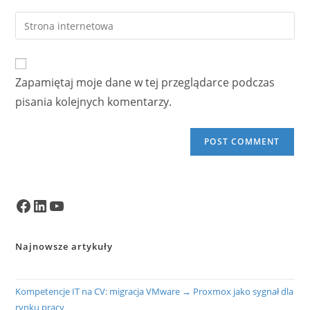
username
email
Enter
to
address
your
comment
to
website
comment
URL
Zapamiętaj moje dane w tej przeglądarce podczas
(optional)
pisania kolejnych komentarzy.
Facebook
LinkedIn
YouTube
Najnowsze artykuły
Kompetencje IT na CV: migracja VMware → Proxmox jako sygnał dla
rynku pracy