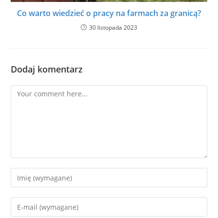
Co warto wiedzieć o pracy na farmach za granicą?
30 listopada 2023
Dodaj komentarz
Comment
Enter
your
name
Enter
or
your