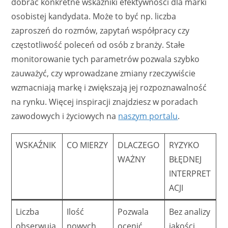
dobrać konkretne wskaźniki efektywności dla marki
osobistej kandydata. Może to być np. liczba
zaproszeń do rozmów, zapytań współpracy czy
częstotliwość poleceń od osób z branży. Stałe
monitorowanie tych parametrów pozwala szybko
zauważyć, czy wprowadzane zmiany rzeczywiście
wzmacniają markę i zwiększają jej rozpoznawalność
na rynku. Więcej inspiracji znajdziesz w poradach
zawodowych i życiowych na
naszym portalu
.
WSKAŹNIK
CO MIERZY
DLACZEGO
RYZYKO
WAŻNY
BŁĘDNEJ
INTERPRET
ACJI
Liczba
Ilość
Pozwala
Bez analizy
obserwują
nowych
ocenić
jakości