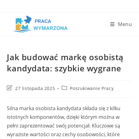
Skip
to
content
Menu
Jak budować markę osobistą
kandydata: szybkie wygrane
Post
Post
27 listopada 2025
Poszukiwanie Pracy
last
category:
modified:
Silna marka osobista kandydata składa się z kilku
istotnych komponentów, dzięki którym można w
pełni zaprezentować swój potencjał. Kluczowe są
wyraziste wartości oraz cechy osobowości, które