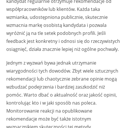
kandydat regularnie otrzymuje rekomendacje od
współpracowników lub klientów. Każda taka
wzmianka, udostępniona publicznie, skutecznie
wzmacnia markę osobistą kandydata i pozwala
wyróżnić ją na tle setek podobnych profili. Jeśli
feedback jest konkretny i odnosi się do rzeczywistych
osiągnięć, działa znacznie lepiej niż ogólne pochwały.
Jednym z wyzwań bywa jednak utrzymanie
wiarygodności tych dowodów. Zbyt wiele sztucznych
rekomendacji lub chaotycznie zebrane opinie mogą
wzbudzać podejrzenia i bardziej zaszkodzić niż
pomóc. Warto dbać o aktualność oraz jakość opinii,
kontrolując kto i w jaki sposób nas poleca.
Monitorowanie reakcji na opublikowane
rekomendacje może być także istotnym
wyznacznikiem skuteczności tej metody.