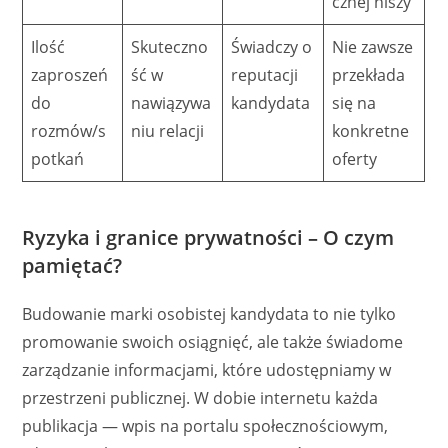
cznej niszy
Ilość
Skuteczno
Świadczy o
Nie zawsze
zaproszeń
ść w
reputacji
przekłada
do
nawiązywa
kandydata
się na
rozmów/s
niu relacji
konkretne
potkań
oferty
Ryzyka i granice prywatności – O czym
pamiętać?
Budowanie marki osobistej kandydata to nie tylko
promowanie swoich osiągnięć, ale także świadome
zarządzanie informacjami, które udostępniamy w
przestrzeni publicznej. W dobie internetu każda
publikacja — wpis na portalu społecznościowym,