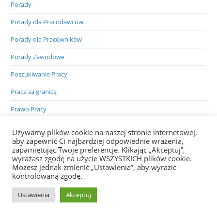
Porady
Porady dla Pracodawców
Porady dla Pracowników
Porady Zawodowe
Poszukiwanie Pracy
Praca za granicą
Prawo Pracy
Przepisy podatkowe
Używamy plików cookie na naszej stronie internetowej,
aby zapewnić Ci najbardziej odpowiednie wrażenia,
Rachunkowość
zapamiętując Twoje preferencje. Klikając „Akceptuj”,
wyrażasz zgodę na użycie WSZYSTKICH plików cookie.
Rynek pracy
Możesz jednak zmienić „Ustawienia”, aby wyrazić
kontrolowaną zgodę.
Słowniczek pojęć
Ustawienia
Akceptuj
Turystyka
Urlopy i Zwolnienia