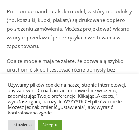
Print-on-demand to z kolei model, w którym produkty
(np. koszulki, kubki, plakaty) są drukowane dopiero
po złożeniu zamówienia. Możesz projektować własne
wzory i sprzedawać je bez ryzyka inwestowania w
zapas towaru.
Oba te modele mają tę zaletę, że pozwalają szybko
uruchomić sklep i testować różne pomysły bez
dużych kosztów początkowych. Wadą jest jednak
Używamy plików cookie na naszej stronie internetowej,
mniejsza kontrola nad jakością i czasem dostawy –
aby zapewnić Ci najbardziej odpowiednie wrażenia,
dlatego ważne jest wybranie sprawdzonych
zapamiętując Twoje preferencje. Klikając „Akceptuj”,
wyrażasz zgodę na użycie WSZYSTKICH plików cookie.
dostawców.
Możesz jednak zmienić „Ustawienia”, aby wyrazić
kontrolowaną zgodę.
W dropshippingu i print-on-demand kluczową rolę
Ustawienia
Akceptuj
odgrywa marketing. Trzeba umieć przyciągnąć ruch
do sklepu poprzez reklamy na Facebooku,