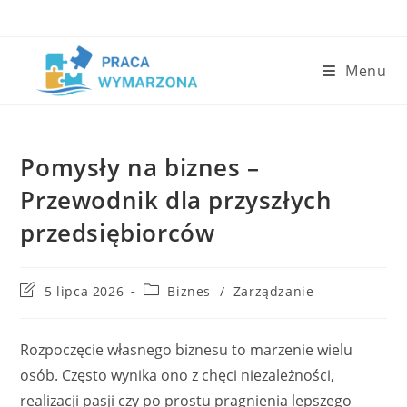
Skip
to
content
Menu
Pomysły na biznes –
Przewodnik dla przyszłych
przedsiębiorców
Post
Post
5 lipca 2026
Biznes
/
Zarządzanie
last
category:
modified:
Rozpoczęcie własnego biznesu to marzenie wielu
osób. Często wynika ono z chęci niezależności,
realizacji pasji czy po prostu pragnienia lepszego