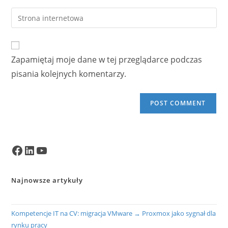
username
email
Enter
to
address
your
comment
to
website
comment
URL
Zapamiętaj moje dane w tej przeglądarce podczas
(optional)
pisania kolejnych komentarzy.
Facebook
LinkedIn
YouTube
Najnowsze artykuły
Kompetencje IT na CV: migracja VMware → Proxmox jako sygnał dla
rynku pracy