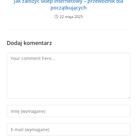
Jak założyć sklep internetowy – przewodnik dla
początkujących
22 maja 2025
Dodaj komentarz
Comment
Enter
your
name
Enter
or
your