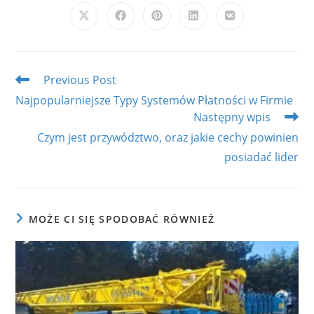
CONTENT
Opens
Opens
Opens
Opens
Opens
in
in
in
in
in
a
a
a
a
a
new
new
new
new
new
window
window
window
window
window
Read
Previous Post
more
Najpopularniejsze Typy Systemów Płatności w Firmie
articles
Następny wpis
Czym jest przywództwo, oraz jakie cechy powinien
posiadać lider
MOŻE CI SIĘ SPODOBAĆ RÓWNIEŻ