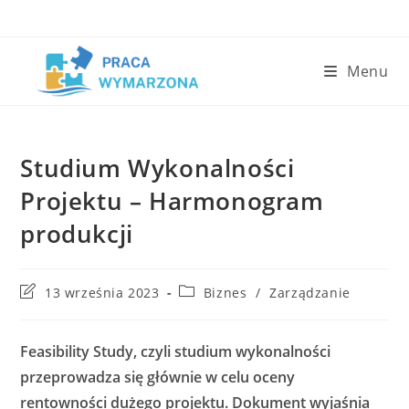
Skip
to
content
Menu
Studium Wykonalności
Projektu – Harmonogram
produkcji
Post
Post
13 września 2023
Biznes
/
Zarządzanie
last
category:
modified:
Feasibility Study, czyli studium wykonalności
przeprowadza się głównie w celu oceny
rentowności dużego projektu. Dokument wyjaśnia