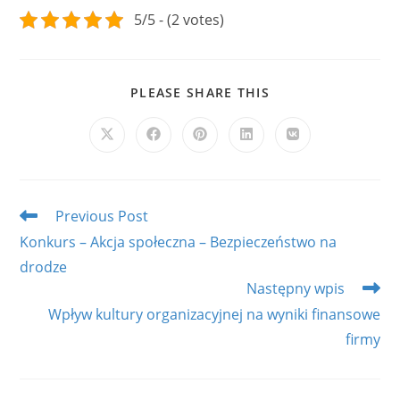
5/5 - (2 votes)
SHARE
PLEASE SHARE THIS
THIS
CONTENT
Opens
Opens
Opens
Opens
Opens
in
in
in
in
in
a
a
a
a
a
new
new
new
new
new
window
window
window
window
window
Read
Previous Post
more
Konkurs – Akcja społeczna – Bezpieczeństwo na
articles
drodze
Następny wpis
Wpływ kultury organizacyjnej na wyniki finansowe
firmy