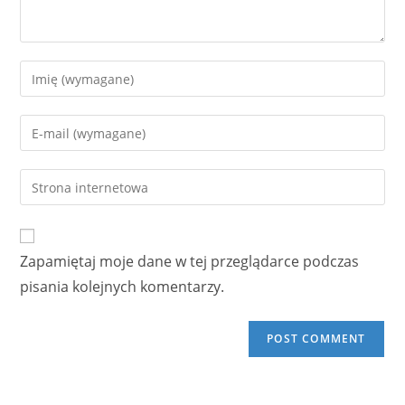
Enter
your
name
Enter
or
your
username
email
Enter
to
address
your
comment
to
website
comment
URL
Zapamiętaj moje dane w tej przeglądarce podczas
(optional)
pisania kolejnych komentarzy.