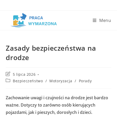
Skip
to
content
Menu
Zasady bezpieczeństwa na
drodze
Post
5 lipca 2026
last
Post
Bezpieczeństwo
/
Motoryzacja
/
Porady
modified:
category:
Zachowanie uwagi i czujności na drodze jest bardzo
ważne. Dotyczy to zarówno osób kierujących
pojazdami, jak i pieszych, dorosłych i dzieci.