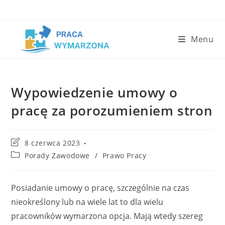
Skip
to
content
Menu
Wypowiedzenie umowy o
pracę za porozumieniem stron
Post
8 czerwca 2023
last
Post
Porady Zawodowe
/
Prawo Pracy
modified:
category:
Posiadanie umowy o pracę, szczególnie na czas
nieokreślony lub na wiele lat to dla wielu
pracowników wymarzona opcja. Mają wtedy szereg