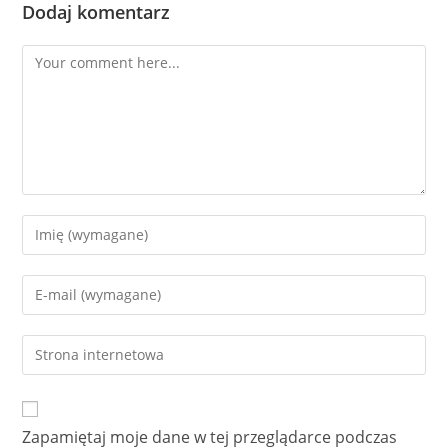
Dodaj komentarz
Comment
Enter
your
name
Enter
or
your
username
email
Enter
to
address
your
comment
to
website
comment
URL
Zapamiętaj moje dane w tej przeglądarce podczas
(optional)