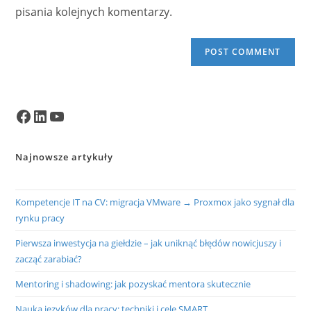
pisania kolejnych komentarzy.
Facebook
LinkedIn
YouTube
Najnowsze artykuły
Kompetencje IT na CV: migracja VMware → Proxmox jako sygnał dla
rynku pracy
Pierwsza inwestycja na giełdzie – jak uniknąć błędów nowicjuszy i
zacząć zarabiać?
Mentoring i shadowing: jak pozyskać mentora skutecznie
Nauka języków dla pracy: techniki i cele SMART