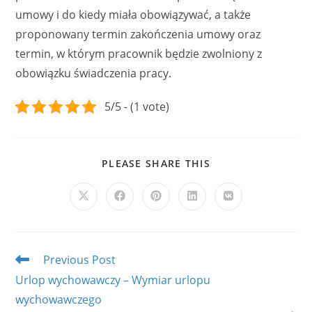
umowy i do kiedy miała obowiązywać, a także
proponowany termin zakończenia umowy oraz
termin, w którym pracownik będzie zwolniony z
obowiązku świadczenia pracy.
5/5 - (1 vote)
SHARE
PLEASE SHARE THIS
THIS
CONTENT
Opens
Opens
Opens
Opens
Opens
in
in
in
in
in
a
a
a
a
a
new
new
new
new
new
window
window
window
window
window
Read
Previous Post
more
Urlop wychowawczy – Wymiar urlopu
articles
wychowawczego